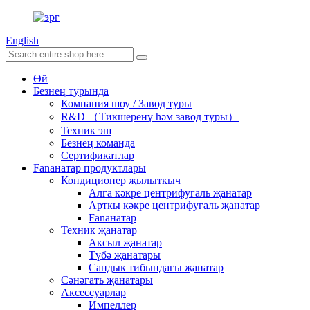
English
Өй
Безнең турында
Компания шоу / Завод туры
R&D （Тикшеренү һәм завод туры）
Техник эш
Безнең команда
Сертификатлар
Fanанатар продуктлары
Кондиционер җылыткыч
Алга кәкре центрифугаль җанатар
Арткы кәкре центрифугаль җанатар
Fanанатар
Техник җанатар
Аксыл җанатар
Түбә җанатары
Сандык тибындагы җанатар
Сәнәгать җанатары
Аксессуарлар
Импеллер