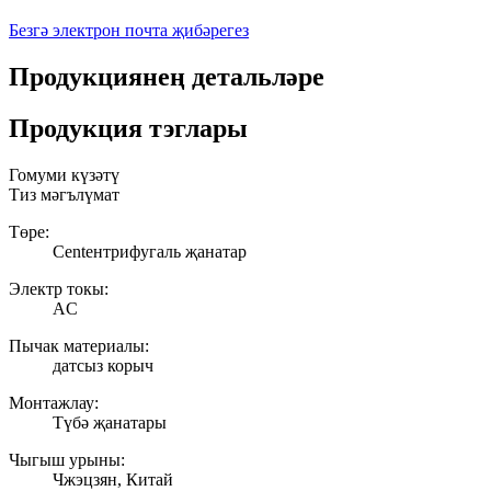
Безгә электрон почта җибәрегез
Продукциянең детальләре
Продукция тэглары
Гомуми күзәтү
Тиз мәгълүмат
Төре:
Centентрифугаль җанатар
Электр токы:
AC
Пычак материалы:
датсыз корыч
Монтажлау:
Түбә җанатары
Чыгыш урыны:
Чжэцзян, Китай