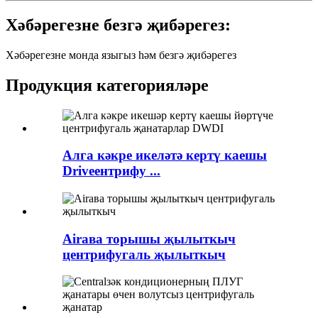
Хәбәрегезне безгә җибәрегез:
Хәбәрегезне монда языгыз һәм безгә җибәрегез
Продукция категорияләре
Алга кәкре икеләтә кертү каешы
Driveентрифу ...
Airава торышы җылыткыч
центрифугаль җылыткыч