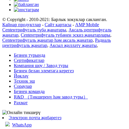
© Copyright - 2010-2021: Барлык хокуклар сакланган.
Кайнар продуктлар
-
Сайт картасы
-
AMP Mobile
Centентрифугаль түбә җанатары
,
Аксаль центрифугаль
җанатар
,
Centентрифугаль түбәнең эскиз җанатарлары
,
Centентрифугаль җанатар һәм аксаль җанатар
,
Радиаль
центрифугаль җанатар
,
Аксыл җилләтү җанаты
,
Безнең турында
Сертификатлар
Компания шоу / Завод туры
Безнең белән элемтәгә керегез
Йөкләү
Техник эш
Сораулар
Безнең команда
R&D （Тикшеренү һәм завод туры）
Рәхмәт
Электрон почта җибәрегез
WhatsApp