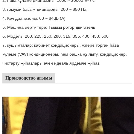
2, һава күләме диапазоны: 1000 ~ 20000 м³ / с
3, гомуми басым диапазоны: 200 ~ 850 Па
4, Көч диапазоны: 60 ~ 84dB (A)
5, Машина йөртү төре: Тышкы ротор двигатель
6, Модель: 200, 225, 250, 280, 315, 355, 400, 450, 500
7, кушымталар: кабинет кондиционеры, үзгәрә торган һава
күләме (VAV) кондиционеры, һәм башка җылыту, кондиционер,
чистарту җиһазлары өчен идеаль ярдәмче җиһаз.
Производство агымы