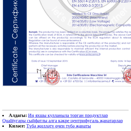
Алдагы:
Иң яхшы кулланыла торган продуктлар
Qualityгары сыйфатлы алга кәкре центрифугаль җанатарлар
Киләсе:
Түбә җилләтү өчен түбә җанаты