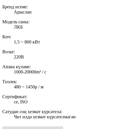
Бренд исеме:
Арыслан
Модель саны:
ЛКБ
Көч:
1,5 ~ 800 кВт
Вольт:
220В
Airава күләме:
1000-20000m³ / с
Тизлек:
480 ~ 1450р / м
Сертификат:
ce, ISO
Сатудан соң хезмәт күрсәтелә:
Чит илдә хезмәт күрсәтелмәгән