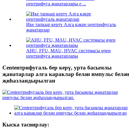
центрифуга җанатарлары e ...
Ике тапкыр кертү Алга кәкре центрифугаль
җанатарлар
AHU, FFU, MAU, HVAC системасы өчен
центрифуга җанатарлары
Centентрифугаль бер керү, урта басымлы
җанатарлар алга караклар белән импульс белән
җиһазландырылган
Кыска тасвирлау: