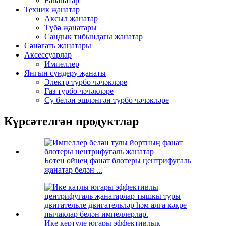
Fanанатар
Техник җанатар
Аксыл җанатар
Түбә җанатары
Сандык тибындагы җанатар
Сәнәгать җанатары
Аксессуарлар
Импеллер
Янгын сүндерү җанаты
Электр турбо чәчәкләре
Газ турбо чәчәкләре
Су белән эшләнгән турбо чәчәкләре
Күрсәтелгән продуктлар
Бөтен өйнең фанат блотеры центрифугаль
җанатар белән ...
Ике кертүле югары эффективлык