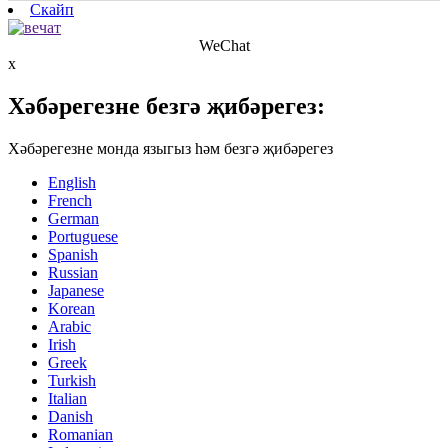
Скайп
WeChat
x
Хәбәрегезне безгә җибәрегез:
Хәбәрегезне монда языгыз һәм безгә җибәрегез
English
French
German
Portuguese
Spanish
Russian
Japanese
Korean
Arabic
Irish
Greek
Turkish
Italian
Danish
Romanian