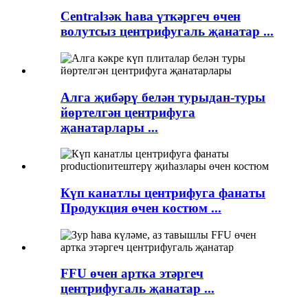
Centralзәк һава үткәргеч өчен
волутсыз центрифугаль җанатар ...
Алга җибәрү белән турыдан-туры
йөртелгән центрифуга
җанатарлары ...
Күп канатлы центрифуга фанаты
Продукция өчен костюм ...
FFU өчен артка этәргеч
центрифугаль җанатар ...