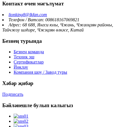
Контакт өчен мәгълүмат
lionking8@lkfan.com
Телефон / Ватсап: 008618167069821
Адрес: 68 688, Янгси юлы, Чжань, Чжаоцзян районы,
Тайчжоу шәһәре, Чжэцзян өлкәсе, Китай
Безнең турында
Безнең команда
Техник эш
Сертификатлар
Йөкләү
Компания шоу / Завод туры
Хәбәр җибәр
Подписать
Бәйләнешле булып калыгыз