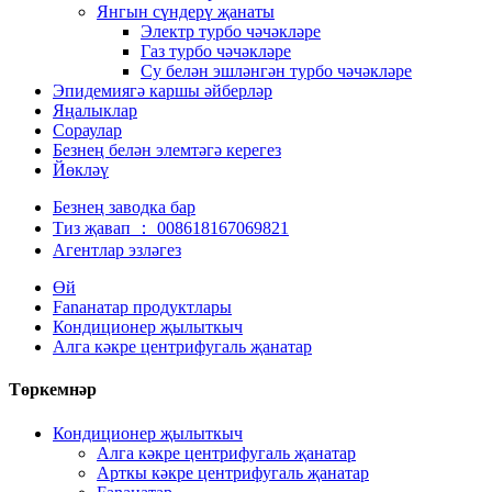
Янгын сүндерү җанаты
Электр турбо чәчәкләре
Газ турбо чәчәкләре
Су белән эшләнгән турбо чәчәкләре
Эпидемиягә каршы әйберләр
Яңалыклар
Сораулар
Безнең белән элемтәгә керегез
Йөкләү
Безнең заводка бар
Тиз җавап ： 008618167069821
Агентлар эзләгез
Өй
Fanанатар продуктлары
Кондиционер җылыткыч
Алга кәкре центрифугаль җанатар
Төркемнәр
Кондиционер җылыткыч
Алга кәкре центрифугаль җанатар
Арткы кәкре центрифугаль җанатар